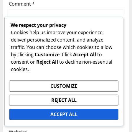
g
Comment
*
a
t
We respect your privacy
Cookies help us improve your experience,
i
deliver personalized content, and analyze
traffic. You can choose which cookies to allow
o
by clicking
Customize
. Click
Accept All
to
n
consent or
Reject All
to decline non-essential
cookies.
Name
*
CUSTOMIZE
REJECT ALL
Email
*
ACCEPT ALL
Website