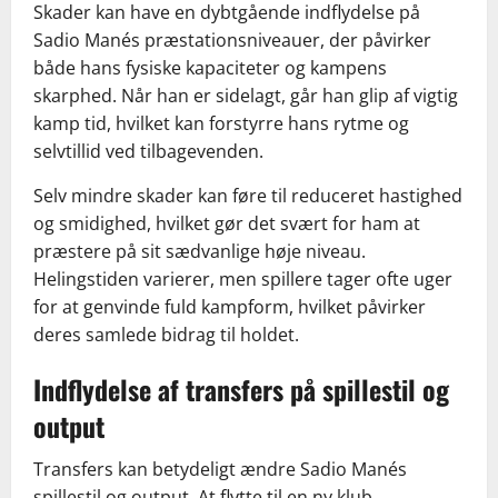
Skader kan have en dybtgående indflydelse på
Sadio Manés præstationsniveauer, der påvirker
både hans fysiske kapaciteter og kampens
skarphed. Når han er sidelagt, går han glip af vigtig
kamp tid, hvilket kan forstyrre hans rytme og
selvtillid ved tilbagevenden.
Selv mindre skader kan føre til reduceret hastighed
og smidighed, hvilket gør det svært for ham at
præstere på sit sædvanlige høje niveau.
Helingstiden varierer, men spillere tager ofte uger
for at genvinde fuld kampform, hvilket påvirker
deres samlede bidrag til holdet.
Indflydelse af transfers på spillestil og
output
Transfers kan betydeligt ændre Sadio Manés
spillestil og output. At flytte til en ny klub