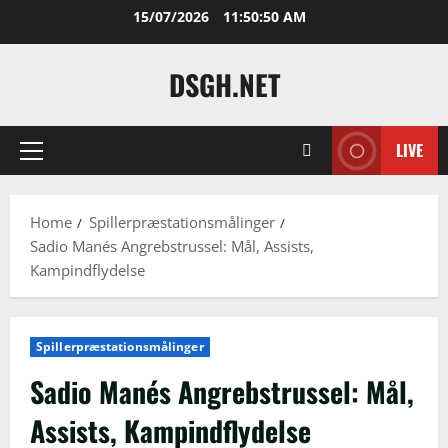
Skip
15/07/2026
11:50:52 AM
to
content
DSGH.NET
LIVE
Primary
Menu
Home
Spillerpræstationsmålinger
Sadio Manés Angrebstrussel: Mål, Assists,
Kampindflydelse
Spillerpræstationsmålinger
Sadio Manés Angrebstrussel: Mål,
Assists, Kampindflydelse