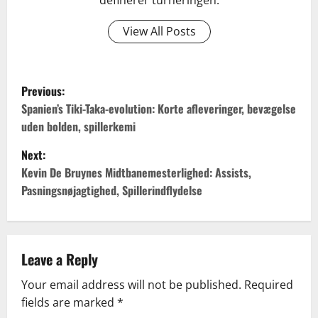
View All Posts
P
Previous:
o
Spanien’s Tiki-Taka-evolution: Korte afleveringer, bevægelse
uden bolden, spillerkemi
s
Next:
t
Kevin De Bruynes Midtbanemesterlighed: Assists,
Pasningsnøjagtighed, Spillerindflydelse
n
a
v
Leave a Reply
Your email address will not be published.
Required
i
fields are marked
*